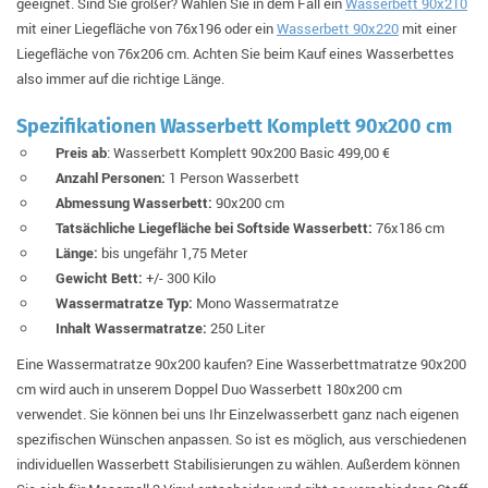
geeignet. Sind Sie größer? Wählen Sie in dem Fall ein
Wasserbett 90x210
mit einer Liegefläche von 76x196 oder ein
Wasserbett 90x220
mit einer
Liegefläche von 76x206 cm. Achten Sie beim Kauf eines Wasserbettes
also immer auf die richtige Länge.
Spezifikationen Wasserbett Komplett 90x200 cm
Preis ab
: Wasserbett Komplett 90x200 Basic 499,00 €
Anzahl Personen:
1 Person Wasserbett
Abmessung Wasserbett:
90x200 cm
Tatsächliche Liegefläche bei Softside Wasserbett:
76x186 cm
Länge:
bis ungefähr 1,75 Meter
Gewicht Bett:
+/- 300 Kilo
Wassermatratze Typ:
Mono Wassermatratze
Inhalt Wassermatratze:
250 Liter
Eine Wassermatratze 90x200 kaufen? Eine Wasserbettmatratze 90x200
cm wird auch in unserem Doppel Duo Wasserbett 180x200 cm
verwendet. Sie können bei uns Ihr Einzelwasserbett ganz nach eigenen
spezifischen Wünschen anpassen. So ist es möglich, aus verschiedenen
individuellen Wasserbett Stabilisierungen zu wählen. Außerdem können