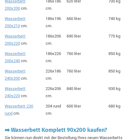
Wasserbett
186x186
620 liter
700 kg
200x200
cm.
cm.
Wasserbett
186x196
660 liter
740 kg
200x210
cm.
cm.
Wasserbett
186x206
690 liter
770 kg
200x220
cm.
cm.
Wasserbett
186x226
760 liter
850 kg
200x240
cm.
cm.
Wasserbett
226x186
760 liter
850 kg
240x200
cm.
cm.
Wasserbett
226x206
840 liter
930 kg
240x220
cm.
cm.
Wasserbett 230
204 rund
600 liter
680 kg
rund
cm.
cm.
➡️ Wasserbett Komplett 90x200 kaufen?
Sie können nun direkt mit der Bestellung Ihres neuen Wasserbetts