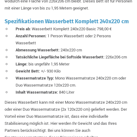
wodurch eine Fläche von 226x206 cm bleibt. Dieses Bett ist für Personen
mit einer Länge von bis zu 1,95 Metern geeignet.
Spezifikationen Wasserbett Komplett 240x220 cm
Preis ab
: Wasserbett Komplett 240x220 Basic 798,00 €
Anzahl Personen:
1 Person Wasserbett oder 2 Persons
Wasserbett
Abmessung Wasserbett:
240x220 cm
Tatsächliche Liegefläche bei Softside Wasserbett:
226x206 cm
Länge:
bis ungefähr 1,95 Meter
Gewicht Bett:
+/- 930 Kilo
Wassermatratze Typ:
Mono Wassermatratze 240x220 cm oder
Duo Wassermatratze 120x220 cm.
Inhalt Wassermatratze:
840 Liter
Dieses Wasserbett kann mit einer Mono Wassermatratze 240x220 cm
oder einer Duo Wassermatratze (2x 120x220 cm) geliefert werden. Der
Vorteil einer Duo Wassermatratze ist, dass eine individuelle
Stabilisierung möglich ist. Hier werden Ihr Gewicht und das Ihres
Partners berücksichtigt. Bei uns können Sie auch